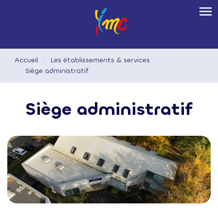
Aller
Tog
au
contenu
principal
Accueil
Les établissements & services
Siège administratif
Siège administratif