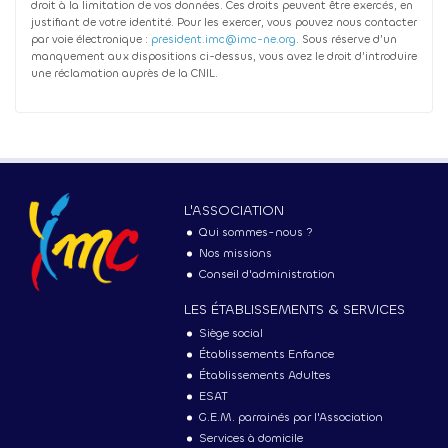
droit à la limitation de vos données. Ces droits peuvent être exercés, en
justifiant de votre identité. Pour les exercer, vous pouvez nous contacter
par voie électronique :
president.imc@imc-ne.org
. Sous réserve d’un
manquement aux dispositions ci-dessus, vous avez le droit d’introduire
une réclamation auprès de la CNIL.
MENU
PRINCIPAL
L'ASSOCIATION
Qui sommes-nous ?
Nos missions
Conseil d'administration
LES ÉTABLISSEMENTS & SERVICES
Siège social
Établissements Enfance
Établissements Adultes
ESAT
G.E.M. parrainés par l'Association
Services à domicile