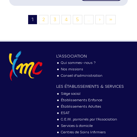
Pagination
Page
1
Page
2
Page
3
Page
4
Page
5
…
Page
›
Dernière
»
courante
suivante
page
MENU
PRINCIPAL
L'ASSOCIATION
Qui sommes-nous ?
Nos missions
Conseil d'administration
LES ÉTABLISSEMENTS & SERVICES
Siège social
Établissements Enfance
Établissements Adultes
ESAT
G.E.M. parrainés par l'Association
Services à domicile
Centres de Soins Infirmiers